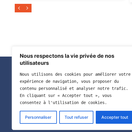
Nous respectons la vie privée de nos
utilisateurs
Nous utilisons des cookies pour améliorer votre 
Adresse
expérience de navigation, vous proposer du 
contenu personnalisé et analyser notre trafic. 
L’Agence est un outil d’ingénierie
Parc tech
En cliquant sur « Accepter tout », vous 
partenariale au service de ses membres.
293, rout
consentez à l'utilisation de cookies.
83190 OL
RECRUTEMENT
Personnaliser
Tout refuser
Accepter tout