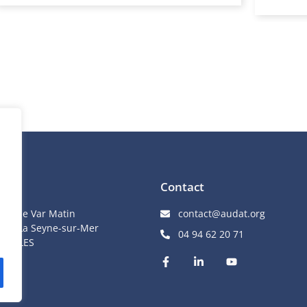
Contact
nopôle Var Matin
contact@audat.org
e de La Seyne-sur-Mer
04 94 62 20 71
LIOULES